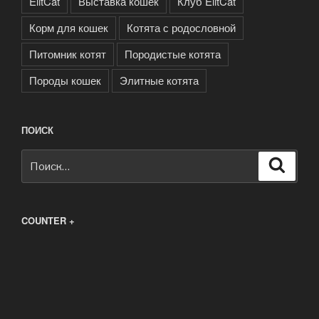
ElitCat
Выставка кошек
Клуб ElitCat
Корм для кошек
Котята с родословной
Питомник котят
Породистые котята
Породы кошек
Элитные котята
ПОИСК
Искать:
Поиск
COUNTER +