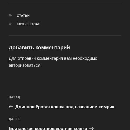
РУБРИКИ
СТАТЬИ
МЕТКИ
КЛУБ ELITCAT
Добавить комментарий
Для отправки комментария вам необходимо
авторизоваться
.
Навигация
Предыдущая
НАЗАД
по
запись:
записям
Длинношёрстая кошка под названием кимрик
Следующая
ДАЛЕЕ
запись
Британская короткошерстная кошка