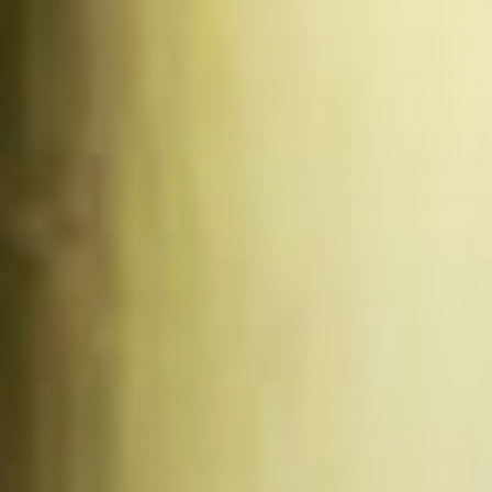
Перейти
к
содержимому