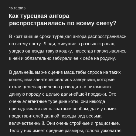
стране
у
ОПУБЛИКОВАНО
15.10.2015
Как турецкая ангора
кошек
распространилась по всему свету?
куций
хвост?»
В кратчайшие сроки турецкая ангора распространилась
по всему свету. Люди, живущие в разных странах,
увидев однажды такую кошку, навсегда привязывались
к ней и обязательно забирали ее к себе на родину.
В дальнейшем же оценив масштабы спроса на таких
кошек, ими заинтересовались заводчики, которые
стали целенаправленно разводить в питомниках
данную породу с целью дальнейшей продажи. Это
очень элегантные турецкие коты, они некогда
принадлежали лишь знатным особам, да и у самих
представителей данной породы вид весьма
величественный. Они очень стройные и грациозные.
Тело у них имеет средние размеры, голова узковатая,