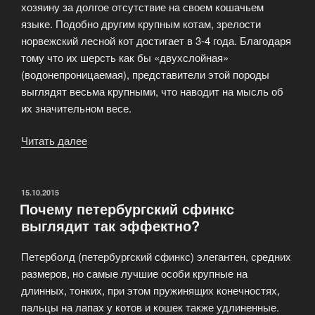
хозяину за долгое отсутствие на своем кошачьем
языке. Подобно другим крупным котам, зрелости
норвежский лесной кот достигает в 3-4 года. Благодаря
тому что их шерсть как бы «двухслойная»
(водонепроницаемая), представители этой породы
выглядят весьма крупными, что наводит на мысль об
их значительном весе.
Читать далее
«Происхождение
норвежской
лесной
кошки»
ОПУБЛИКОВАНО
15.10.2015
Почему петербургский сфинкс
выглядит так эффектно?
Петерболд (петербургский сфинкс) элегантен, средних
размеров, но самые лучшие особи крупные на
длинных, тонких, при этом пружинящих конечностях,
пальцы на лапах у котов и кошек также удлиненные.