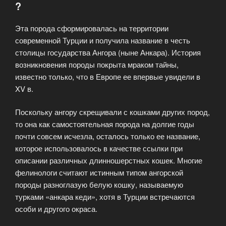
?
всему
свету?»
Эта порода сформировалась на территории
современной Турции и получила название в честь
столицы государства Ангора (ныне Анкара). История
возникновения породы покрыта мраком тайны,
известно только, что в Европе ее впервые увидели в
XV в.
Поскольку ангору скрещивали с кошками других пород,
то она как самостоятельная порода на долгие годы
почти совсем исчезла, осталось только ее название,
которое использовалось в качестве ссылки при
описании различных длинношерстных кошек. Многие
фелинологи считают истинным типом ангорской
породы разноглазую белую кошку, называемую
турками «анкара кеди», хотя в Турции встречаются
особи и другого окраса.