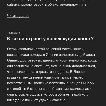
сайгака, можно говорить об экстремальном типе.
Читать далее
«Почему
петербургский
сфинкс
выглядит
ОПУБЛИКОВАНО
15.10.2015
В какой стране у кошек куций хвост?
так
эффектно?»
Отличительной чертой основной массы кошек,
появившихся некогда в Японии является куцый хвост.
Однако достоверных данных относительно того, когда
они возникли на свет, нет, можно лишь догадываться,
что произошло это достаточно давно. В Японии
издавна трехцветные кошки считались чем-то
божественным, японские бобтейлы были для многих
жителей этой страны своеобразными талисманами,
считалось, что дом, в котором обитает такой кот,
никогда не покинет удача и счастье.