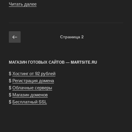
Читать далее
«Где
возникла
порода
турецкая
ангора
Навигация
Предыдущая
Страница
2
?»
по
страница
записям
МАГАЗИН ГОТОВЫХ САЙТОВ — MARTSITE.RU
$
Хостинг от 92 рублей
$
Регистрация домена
$
Облачные серверы
$
Магазин доменов
$
Бесплатный SSL
.