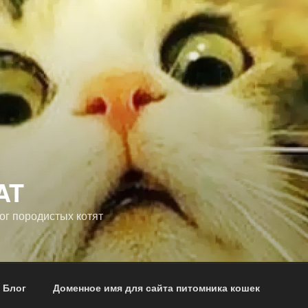
AT
ог породистых котят
 Блог
Доменное имя для сайта питомника кошек