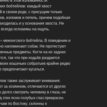
менно в этой изломанности
ких бобтейлов: каждый хвост
 в своем роде, с присущим только
ов, изломов и петель, причем подобная
аходилась и у основания хвоста. Не
 всегда осязаемы на ощупь.
» меконгского бобтейла. В поведении и
но напоминают собак. Не протестуют
личные предметы. Когти на их задних
ются, так что при ходьбе раздается
 своих кошачьих собратьев крайне редко
е предпочитают кусаться.
йлов также заслуживает внимания:
т за хозяином, отличаются от других
 долго смотреть человеку в глаза, не
д этих ясно-голубых глаз прекрасен.
чам по Востоку, склонны к