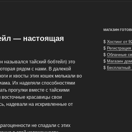
МАГАЗИН ГОТОВ
ейл — настоящая
$
Хостинг от 9
$
Регистрация
$
Облачные с
$
Магазин дом
н назывался тайский бобтейл) это
$
Бесплатный
оторая рядом с нами. В далекой
оги и хвосты этих кошек мелькали во
иама. Их наделяли способностями
ть прогулки вместе с тайскими
 восточные красавицы свои
сь, надевали на искривленные от
рагоценности не спадали с этих