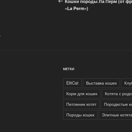
запись:
Кошки породы Ла Перм (от фр
записям
«La Perm»)
.
МЕТКИ
ElitCat
Выставка кошек
Клуб
Корм для кошек
Котята с род
Питомник котят
Породистые к
Породы кошек
Элитные котят