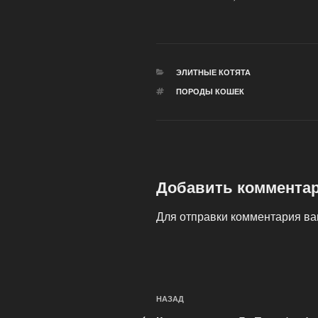
РУБРИКИ
ЭЛИТНЫЕ КОТЯТА
МЕТКИ
ПОРОДЫ КОШЕК
Добавить коммента
Для отправки комментария в
Навигация
Предыдущая
НАЗАД
по