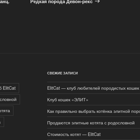
запись
анц.
Редкая порода Девон-рекс
СВЕЖИЕ ЗАПИСИ
 ElitCat
ElitCat — клуб любителей породистых кошек
ословной
Клуб кошек «ЭЛИТ»
отята
Как правильно выбрать котёнка элитной по
а
Продаются элитные котята с родословной
Стоимость котят — ElitCat