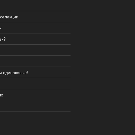
селекции
к
ек?
ы одинаковые!
ых