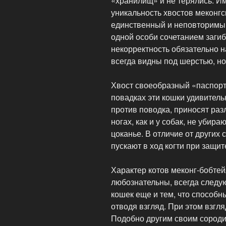
«хранилищ» и не терялись. И
уникальность хвостов меконгс
единственный и неповторимый
одной особи сочетанием загиб
некорректность обязательно н
всегда видны под шерстью, но
Хвост своеобразный «паспорт
повадках эти кошки удивитель
против поводка, приносят раз
ногах, как и у собак, не убира
цоканье. В отличие от других
пускают в ход когти при защит
Характер котов меконг-бобте
любознательны, всегда следую
кошек еще и тем, что способны
отводя взгляд. При этом взгля
Подобно другим своим сороди