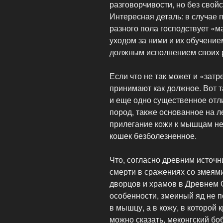
разговорчивости, но без свой
Интересная деталь: в случае 
разного пола господствует «м
уходом за ними и их обучением
должным исполнением своих р
Если что не так может и «зат
принимают как должное. Вот т
и еще одно существенное отли
пород, также основанное на л
прилегание кожи к мышцам не
кошек безболезненное.
Что, согласно древним источн
смерти в сражениях со змеям
дворцов и храмов в Древнем 
особенности, змеиный яд не по
в мышцу, а в кожу, в которой
можно сказать, меконгский бо