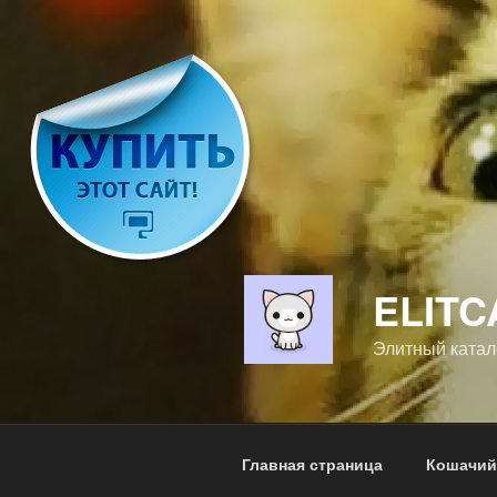
Перейти
к
содержимому
ELITC
Элитный катал
Главная страница
Кошачий