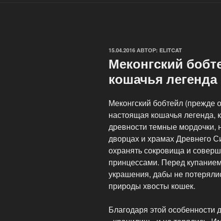
ОПУБЛИКОВАНО
15.04.2016
АВТОР:
ELITCAT
Меконгский бобт
кошачья легенда
Меконгский бобтейл (прежде о
настоящая кошачья легенда, к
древности темные мордочки, н
дворцах и храмах Древнего С
охранять сокровища и соверша
принцессами. Перед купанием
украшения, дабы не потеряли
природы хвосты кошек.
Благодаря этой особенности д