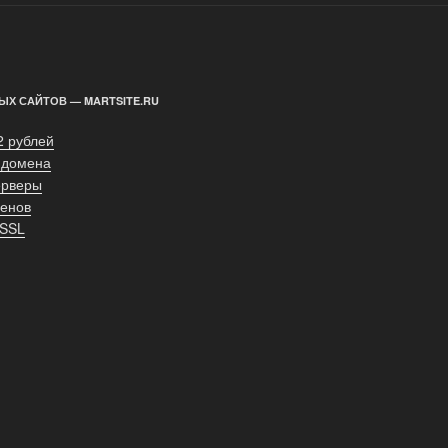
ЫХ САЙТОВ — MARTSITE.RU
2 рублей
 домена
ерверы
енов
 SSL