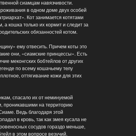
ственной сиамцам навязчивости.
проживания в одном доме двух особей
атриархат». Кот занимается котятами
, а кошка только их кормит и следит за
одительских обязанностей котом.
рещину» ему отвесить. Причем коты это
акие они, «сиамские принцессы». Есть
чие меконгских бобтейлов от других
егенде по всему кошачьему телу
плотное, оттягивание кожи для этих
икам, спасало их от неминуемой
и, проникавшими на территорию
Сиаме. Ведь благодаря этой
падал в кровь, так как змея кусала не
 кровеносных сосудов гораздо меньше,
бтейл в этом вопросе везучий.